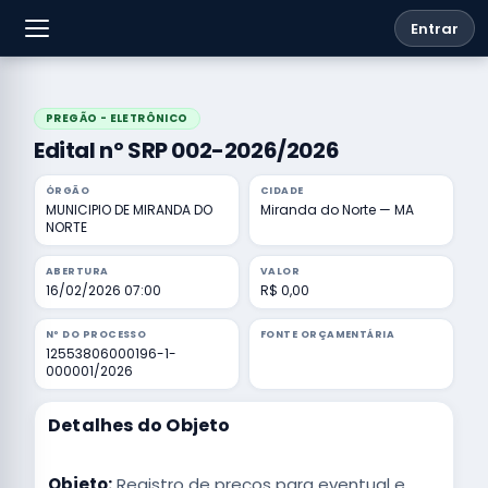
Entrar
PREGÃO - ELETRÔNICO
Edital nº SRP 002-2026/2026
ÓRGÃO
CIDADE
MUNICIPIO DE MIRANDA DO
Miranda do Norte — MA
NORTE
ABERTURA
VALOR
16/02/2026 07:00
R$ 0,00
Nº DO PROCESSO
FONTE ORÇAMENTÁRIA
12553806000196-1-
000001/2026
Detalhes do Objeto
Objeto:
Registro de preços para eventual e